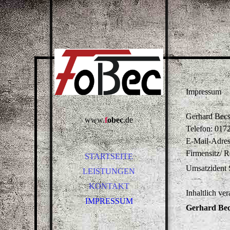
Impressum
Gerhard Becs
www.
f
o
b
ec
.de
Telefon: 017
E-Mail-Adre
Firmensitz/ R
STARTSEITE
Umsatzident
LEISTUNGEN
KONTAKT
Inhaltlich ver
IMPRESSUM
Gerhard Becs