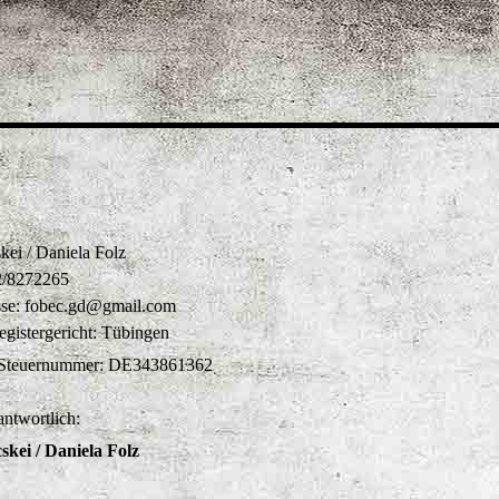
kei / Daniela Folz
2/8272265
sse: fobec.gd@gmail.com
egistergericht: Tübingen
 Steuernummer: DE343861362
antwortlich:
kei / Daniela Folz